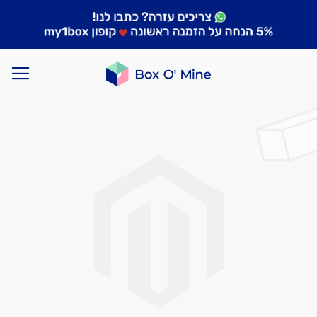
לדלג
לסוף
של
גלריית
תמונות