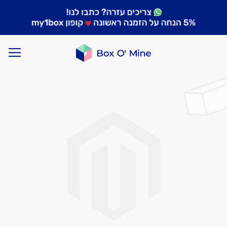
לדלג
לסוף
של
גלריית
תמונות