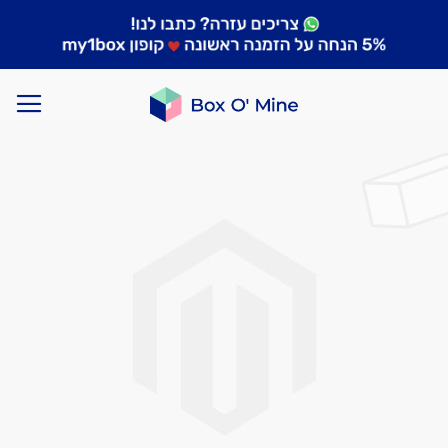
לדלג
לסוף
של
גלריית
תמונות