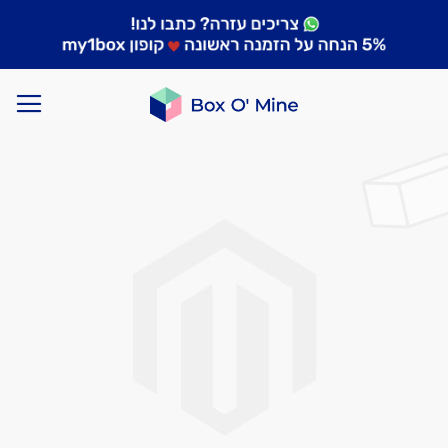
לדלג
לסוף
של
גלריית
תמונות