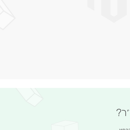
׳ר?
הקפיץ