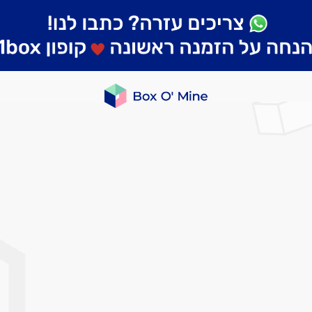
לדלג
לסוף
של
גלריית
תמונות