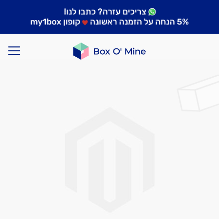
לדלג
לסוף
של
גלריית
תמונות