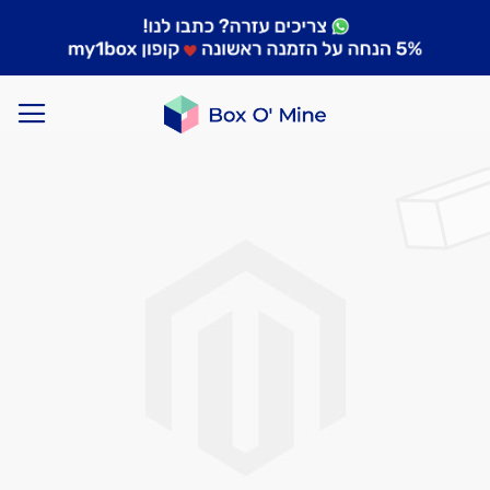
לדלג
לסוף
של
גלריית
תמונות