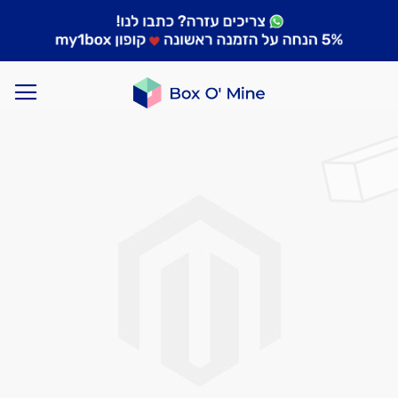
לדלג
לסוף
של
גלריית
תמונות