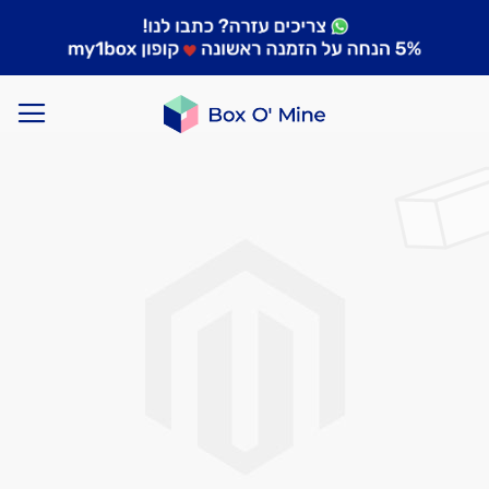
לדלג
לסוף
של
גלריית
תמונות