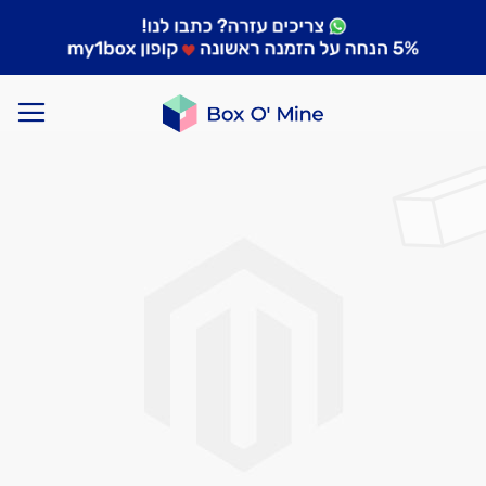
לדלג
לסוף
של
גלריית
תמונות