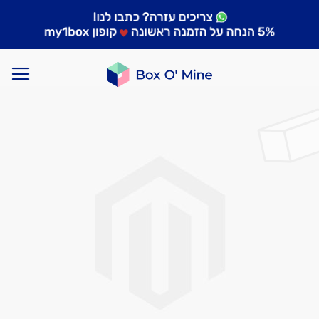
לדלג
לסוף
של
גלריית
תמונות