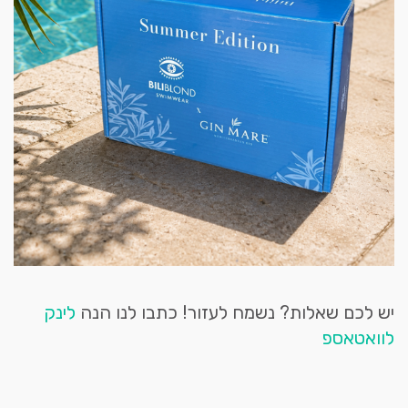
יש לכם שאלות? נשמח לעזור! כתבו לנו הנה
לינק
לוואטאספ