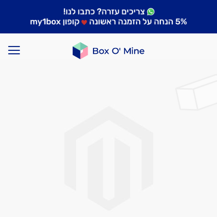
לדלג
לסוף
של
גלריית
תמונות