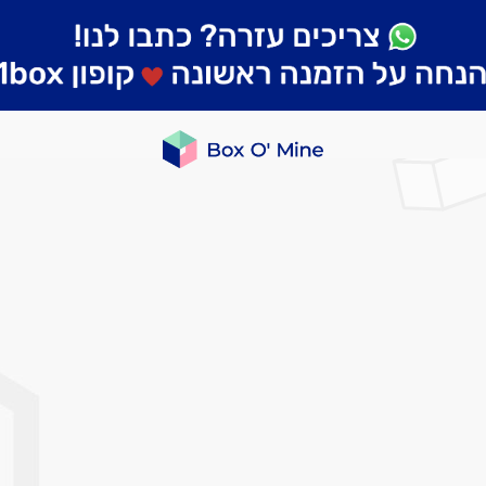
לדלג
לסוף
של
גלריית
תמונות