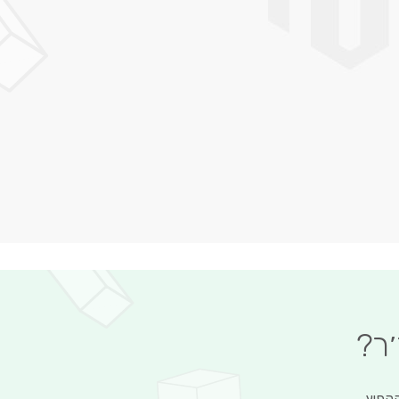
׳ר?
הקפיץ