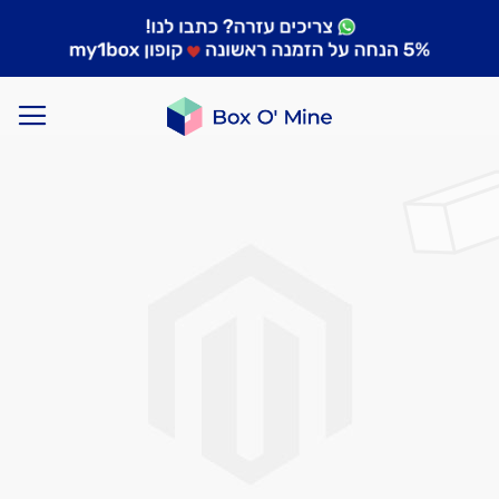
לדלג
לסוף
של
גלריית
תמונות