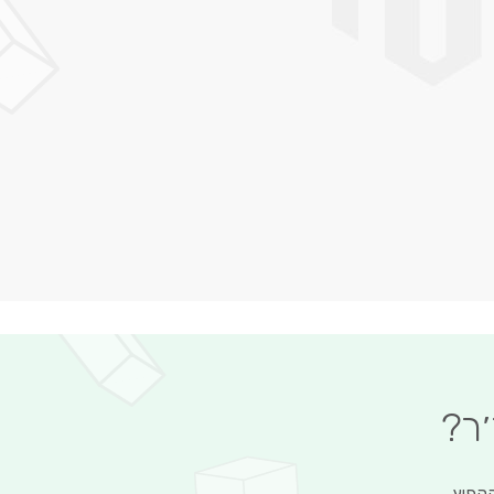
׳ר?
הקפיץ