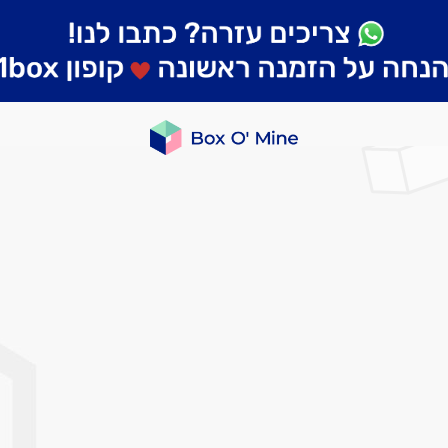
לדלג
לסוף
של
גלריית
תמונות