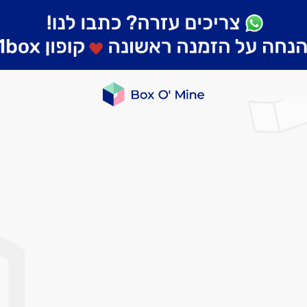
לדלג
לסוף
של
גלריית
תמונות