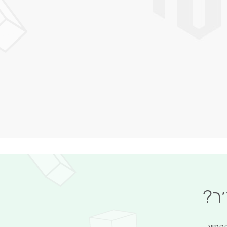
׳ר?
הקפיץ