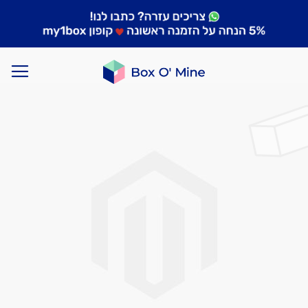
לדלג
לסוף
של
גלריית
תמונות