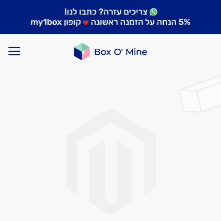
לדלג
לסוף
של
גלריית
תמונות