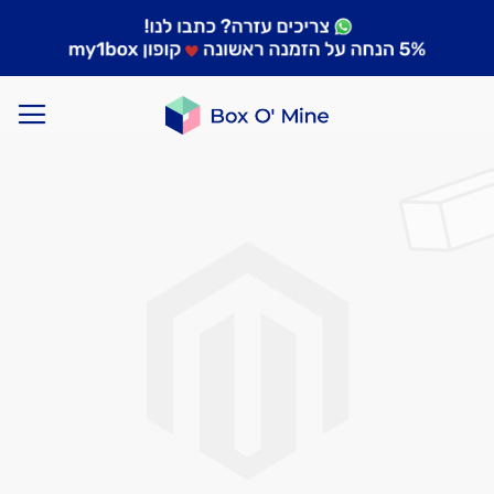
לדלג
לסוף
של
גלריית
תמונות