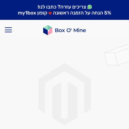
לדלג
לסוף
של
גלריית
תמונות