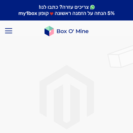
לדלג
לסוף
של
גלריית
תמונות