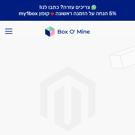
לדלג
לסוף
של
גלריית
תמונות