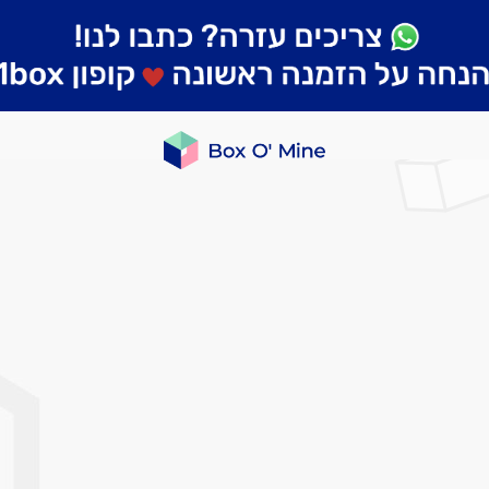
לדלג
לסוף
של
גלריית
תמונות