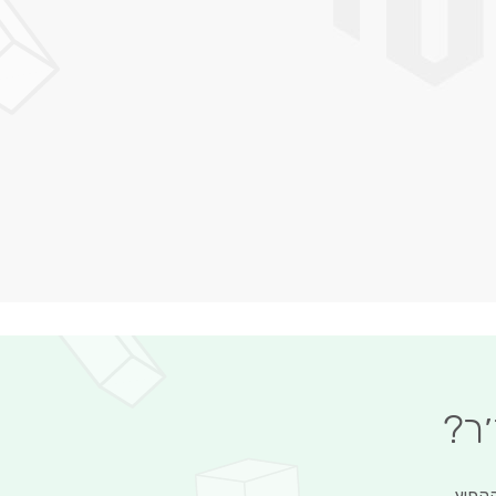
׳ר?
הקפיץ