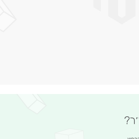
׳ר?
הקפיץ