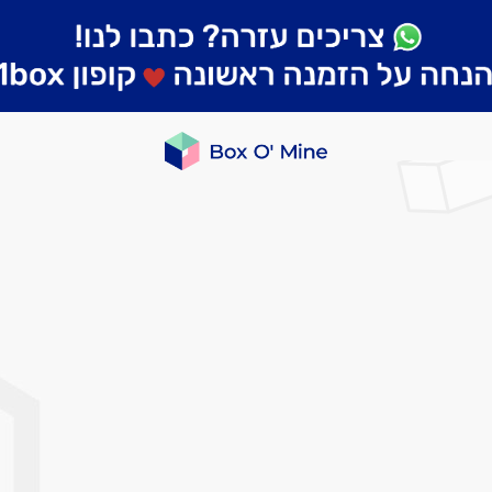
לדלג
לסוף
של
גלריית
תמונות