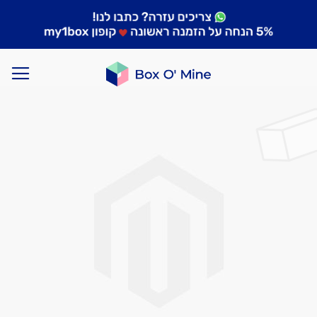
לדלג
לסוף
של
גלריית
תמונות