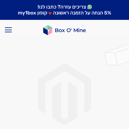
לדלג
לסוף
של
גלריית
תמונות