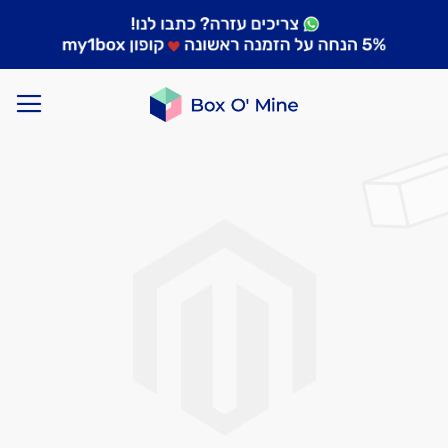
לדלג
לסוף
של
גלריית
תמונות