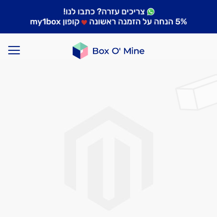
לדלג
לסוף
של
גלריית
תמונות