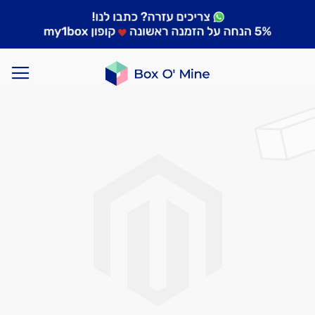
לדלג
לסוף
של
גלריית
תמונות