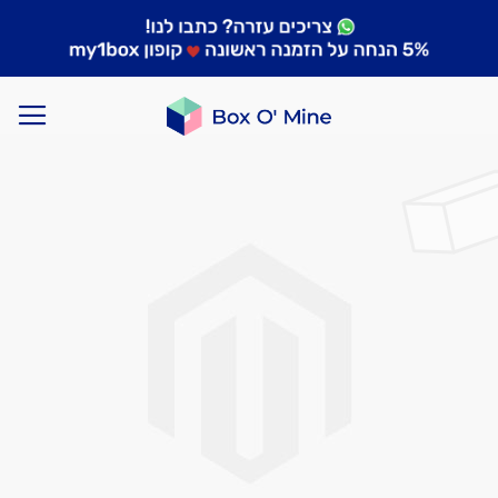
לדלג
לסוף
של
גלריית
תמונות