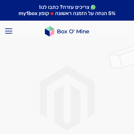
לדלג
לסוף
של
גלריית
תמונות